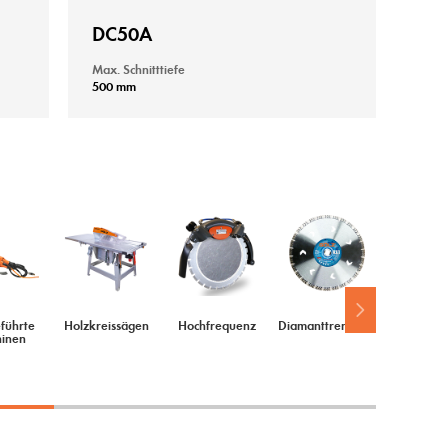
DC50A
Max. Schnitttiefe
500 mm
führte
Holzkreissägen
Hochfrequenz
Diamanttrennscheiben
Schleif-
inen
Polierwer