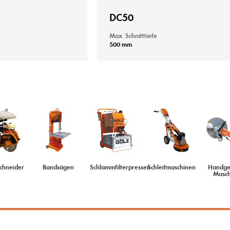
DC50
Max. Schnitttiefe
500 mm
chneider
Bandsägen
Schlammfilterpressen
Schleifmaschinen
Handge
Masch